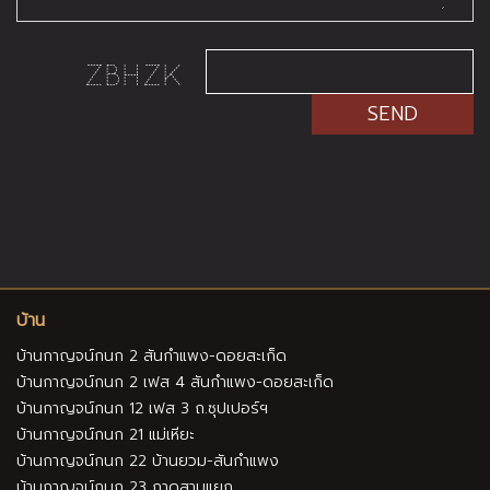
SEND
บ้าน
บ้านกาญจน์กนก 2 สันกำแพง-ดอยสะเก็ด
บ้านกาญจน์กนก 2 เฟส 4 สันกำแพง-ดอยสะเก็ด
บ้านกาญจน์กนก 12 เฟส 3 ถ.ซุปเปอร์ฯ
บ้านกาญจน์กนก 21 แม่เหียะ
บ้านกาญจน์กนก 22 บ้านยวม-สันกำแพง
บ้านกาญจน์กนก 23 กาดสามแยก