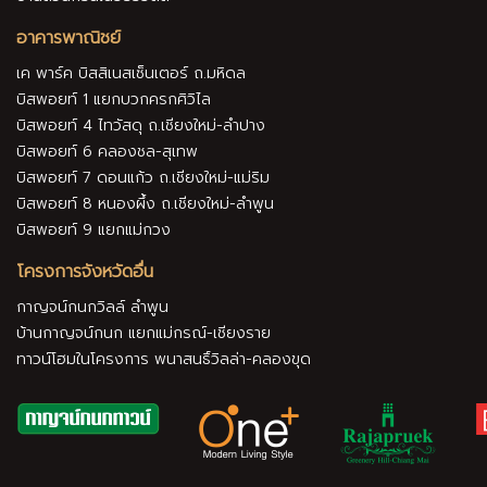
อาคารพาณิชย์
เค พาร์ค บิสสิเนสเซ็นเตอร์ ถ.มหิดล
บิสพอยท์ 1 แยกบวกครกศิวิไล
บิสพอยท์ 4 ไทวัสดุ ถ.เชียงใหม่-ลำปาง
บิสพอยท์ 6 คลองชล-สุเทพ
บิสพอยท์ 7 ดอนแก้ว ถ.เชียงใหม่-แม่ริม
บิสพอยท์ 8 หนองผึ้ง ถ.เชียงใหม่-ลำพูน
บิสพอยท์ 9 แยกแม่กวง
โครงการจังหวัดอื่น
กาญจน์กนกวิลล์ ลำพูน
บ้านกาญจน์กนก แยกแม่กรณ์-เชียงราย
ทาวน์โฮมในโครงการ พนาสนธิ์วิลล่า-คลองขุด