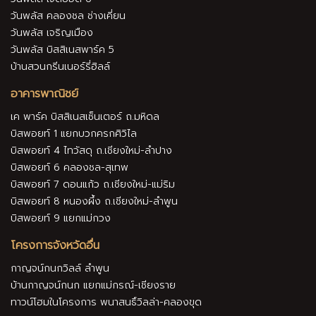
วันพลัส เจ็ดยอด 6
วันพลัส คลองชล ช่างเคี่ยน
วันพลัส เจริญเมือง
วันพลัส บิสสิเนสพาร์ค 5
บ้านสวนกรีนเนอร์รี่ฮิลล์
อาคารพาณิชย์
เค พาร์ค บิสสิเนสเซ็นเตอร์ ถ.มหิดล
บิสพอยท์ 1 แยกบวกครกศิวิไล
บิสพอยท์ 4 ไทวัสดุ ถ.เชียงใหม่-ลำปาง
บิสพอยท์ 6 คลองชล-สุเทพ
บิสพอยท์ 7 ดอนแก้ว ถ.เชียงใหม่-แม่ริม
บิสพอยท์ 8 หนองผึ้ง ถ.เชียงใหม่-ลำพูน
บิสพอยท์ 9 แยกแม่กวง
โครงการจังหวัดอื่น
กาญจน์กนกวิลล์ ลำพูน
บ้านกาญจน์กนก แยกแม่กรณ์-เชียงราย