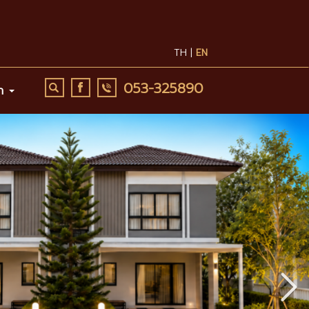
TH |
EN
053-325890
รา