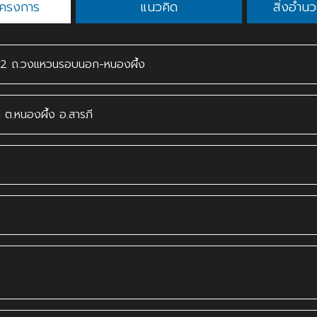
โครงการ
แนวคิด
สิ่งอำ
22 ถ.วงแหวนรอบนอก-หนองผึ้ง
ต.หนองผึ้ง อ.สารภี