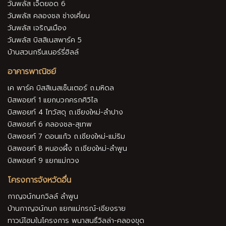
วันพลัส เจ็ดยอด 6
วันพลัส คลองชล ช่างเคี่ยน
วันพลัส เจริญเมือง
วันพลัส บิสสิเนสพาร์ค 5
บ้านสวนกรีนเนอร์รี่ฮิลล์
อาคารพาณิชย์
เค พาร์ค บิสสิเนสเซ็นเตอร์ ถ.มหิดล
บิสพอยท์ 1 แยกบวกครกศิวิไล
บิสพอยท์ 4 ไทวัสดุ ถ.เชียงใหม่-ลำปาง
บิสพอยท์ 6 คลองชล-สุเทพ
บิสพอยท์ 7 ดอนแก้ว ถ.เชียงใหม่-แม่ริม
บิสพอยท์ 8 หนองผึ้ง ถ.เชียงใหม่-ลำพูน
บิสพอยท์ 9 แยกแม่กวง
โครงการจังหวัดอื่น
กาญจน์กนกวิลล์ ลำพูน
บ้านกาญจน์กนก แยกแม่กรณ์-เชียงราย
ทาวน์โฮมในโครงการ พนาสนธิ์วิลล่า-คลองขุด