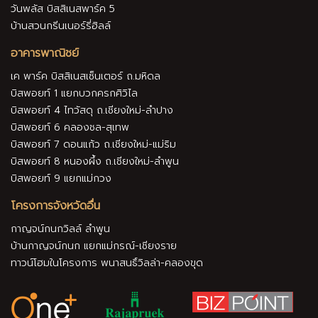
วันพลัส บิสสิเนสพาร์ค 5
บ้านสวนกรีนเนอร์รี่ฮิลล์
อาคารพาณิชย์
เค พาร์ค บิสสิเนสเซ็นเตอร์ ถ.มหิดล
บิสพอยท์ 1 แยกบวกครกศิวิไล
บิสพอยท์ 4 ไทวัสดุ ถ.เชียงใหม่-ลำปาง
บิสพอยท์ 6 คลองชล-สุเทพ
บิสพอยท์ 7 ดอนแก้ว ถ.เชียงใหม่-แม่ริม
บิสพอยท์ 8 หนองผึ้ง ถ.เชียงใหม่-ลำพูน
บิสพอยท์ 9 แยกแม่กวง
โครงการจังหวัดอื่น
กาญจน์กนกวิลล์ ลำพูน
บ้านกาญจน์กนก แยกแม่กรณ์-เชียงราย
ทาวน์โฮมในโครงการ พนาสนธิ์วิลล่า-คลองขุด