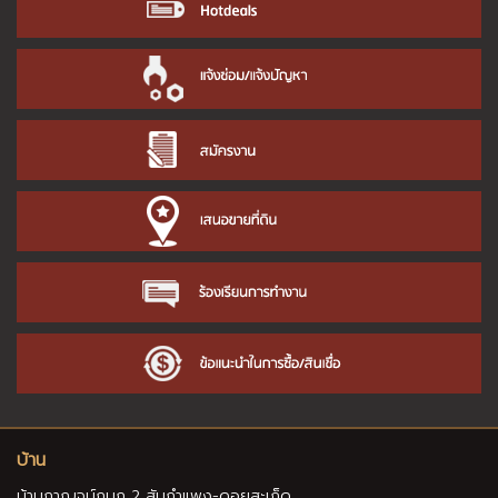
บ้าน
บ้านกาญจน์กนก 2 สันกำแพง-ดอยสะเก็ด