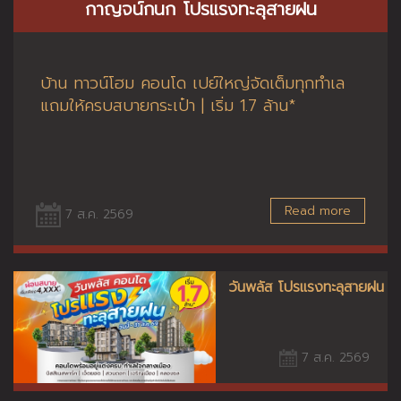
กาญจน์กนก โปรแรงทะลุสายฝน
บ้าน ทาวน์โฮม คอนโด เปย์ใหญ่จัดเต็มทุกทำเล
แถมให้ครบสบายกระเป๋า | เริ่ม 1.7 ล้าน*
Read more
7 ส.ค. 2569
วันพลัส โปรแรงทะลุสายฝน
7 ส.ค. 2569