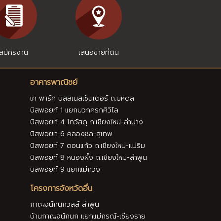
สมัครงาน
เสนอขายที่ดิน
อาคารพาณิชย์
เค พาร์ค บิสสิเนสเซ็นเตอร์ ถ.มหิดล
บิสพอยท์ 1 แยกบวกครกศิวิไล
บิสพอยท์ 4 ไทวัสดุ ถ.เชียงใหม่-ลำปาง
บิสพอยท์ 6 คลองชล-สุเทพ
บิสพอยท์ 7 ดอนแก้ว ถ.เชียงใหม่-แม่ริม
บิสพอยท์ 8 หนองผึ้ง ถ.เชียงใหม่-ลำพูน
บิสพอยท์ 9 แยกแม่กวง
โครงการจังหวัดอื่น
กาญจน์กนกวิลล์ ลำพูน
บ้านกาญจน์กนก แยกแม่กรณ์-เชียงราย